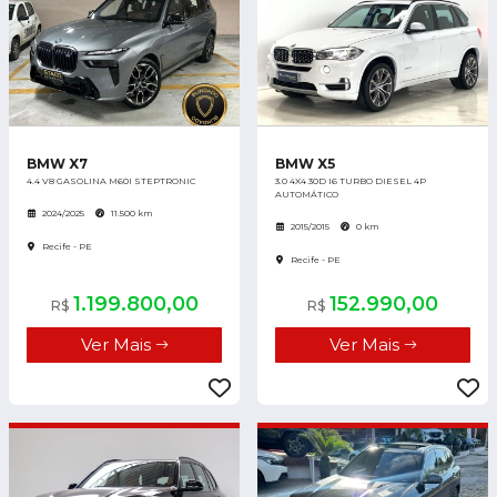
BMW X7
BMW X5
4.4 V8 GASOLINA M60I STEPTRONIC
3.0 4X4 30D I6 TURBO DIESEL 4P
AUTOMÁTICO
2024/2025
11.500 km
2015/2015
0 km
Recife - PE
Recife - PE
1.199.800,00
152.990,00
R$
R$
Ver Mais
Ver Mais