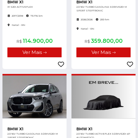
BMW X1
BMW X1
X1 S20I ACTIVEFLEX
2.0 16V TURBO GASOLINA SDRIVE20I M
SPORT STEPTRONIC
2017/2018
73.176 km
2026/2026
200 km
Natal - RN
Natal - RN
114.900,00
359.800,00
R$
R$
Ver Mais
Ver Mais
BMW X1
BMW X1
2.0 16V TURBO GASOLINA SDRIVE20I M
2.0 16V TURBO ACTIVEFLEX SDRIVE20I 4P
SPORT STEPTRONIC
AUTOMÁTICO