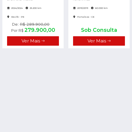
2024/2024
25.200 km
2019/2019
60.000 km
Recife - PE
Fortaleza - CE
De:
R$ 289.900,00
279.900,00
Sob Consulta
Por R$
Ver Mais
Ver Mais
BMW S 1000 XR
BMW S 1000 RR
S 1000 XR
2024/2025
2.000 km
/
0 km