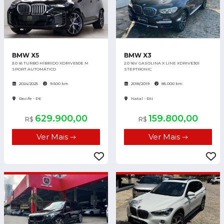
BMW X5
BMW X3
3.0 I6 TURBO HÍBRIDO XDRIVE50E M
2.0 16V GASOLINA X LINE XDRIVE30I
SPORT AUTOMÁTICO
STEPTRONIC
2024/2025
9.500 km
2018/2019
85.000 km
Recife - PE
Natal - RN
629.900,00
159.800,00
R$
R$
Ver Mais
Ver Mais