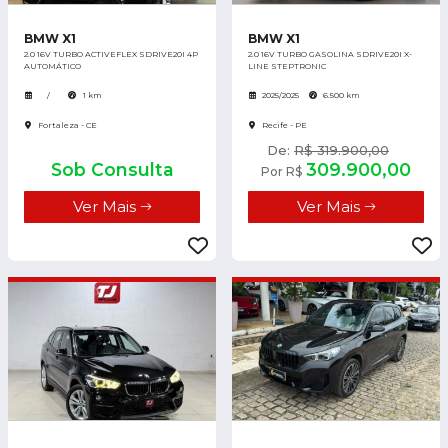
BMW X1
BMW X1
2.0 16V TURBO ACTIVEFLEX SDRIVE20I 4P
2.0 16V TURBO GASOLINA SDRIVE20I X-
AUTOMÁTICO
LINE STEPTRONIC
/
1 km
2025/2025
6.500 km
Fortaleza - CE
Recife - PE
De:
R$ 319.900,00
Sob Consulta
309.900,00
Por R$
Ver Mais
Ver Mais