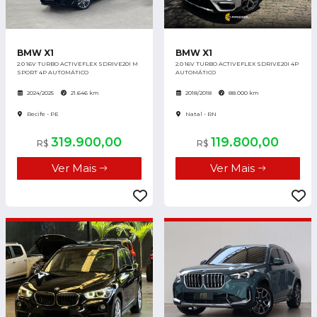
BMW X1
BMW X1
2.0 16V TURBO ACTIVEFLEX SDRIVE20I M
2.0 16V TURBO ACTIVEFLEX SDRIVE20I 4P
SPORT 4P AUTOMÁTICO
AUTOMÁTICO
2024/2025
21.646 km
2018/2018
88.000 km
Recife - PE
Natal - RN
319.900,00
119.800,00
R$
R$
Ver Mais
Ver Mais