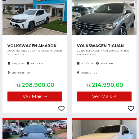
VOLKSWAGEN AMAROK
VOLKSWAGEN TIGUAN
3.0 V6 TDI DIESEL EXTREME CD 4MOTION
2.0 350 TSI GASOLINA ALLSPACE R-LINE
AUTOMÁTICO
4MOTION DSG
2024/2025
48.114 km
2023/2024
16.500 km
Barreiras - BA
Aracaju - SE
298.900,00
214.990,00
R$
R$
Ver Mais
Ver Mais