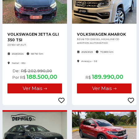
VOLKSWAGEN JETTA GLI
VOLKSWAGEN AMAROK
350 TSI
3.0 V6 TDI DIESEL HIGHLINE CD
4MOTION AUTOMÁTICO
2.0 16V 4P AUT.
2023/2023
70.800 km
2023/2024
58.761 km
Aracaju - SE
Natal - RN
De:
R$ 202.990,00
188.500,00
189.990,00
Por R$
R$
Ver Mais
Ver Mais