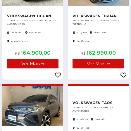
VOLKSWAGEN TIGUAN
VOLKSWAGEN TIGUAN
2.0 350 TSI GASOLINA ALLSPACE R-LINE
2.0 TSI R-LINE 16V TURBO GASOLINA 4P
4MOTION DSG
TIPTRONIC
2019/2020
57.000 km
2021/2021
76.610 km
Fortaleza - CE
Recife - PE
164.900,00
162.990,00
R$
R$
Ver Mais
Ver Mais
VOLKSWAGEN TAOS
1.4 250 TSI TOTAL FLEX HIGHLINE
AUTOMÁTICO
2024/2024
29.000 km
Recife - PE