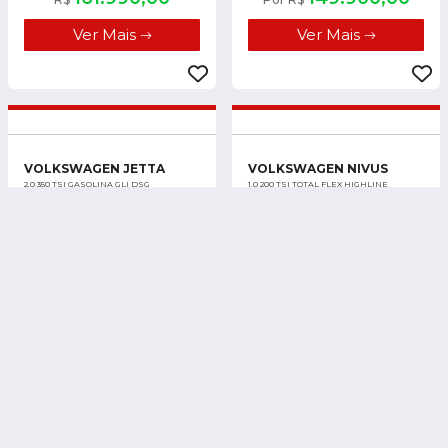
Ver Mais
Ver Mais
VOLKSWAGEN JETTA
VOLKSWAGEN NIVUS
2.0 350 TSI GASOLINA GLI DSG
1.0 200 TSI TOTAL FLEX HIGHLINE
AUTOMÁTICO
2019/2019
66.809 km
2025/2026
20 km
Recife - PE
Recife - PE
De:
R$ 156.990,00
152.990,00
154.990,00
Por R$
R$
Ver Mais
Ver Mais