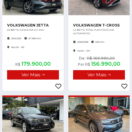
VOLKSWAGEN JETTA
VOLKSWAGEN T-CROSS
2.0 350 TSI GASOLINA GLI DSG
1.4 250 TSI TOTAL FLEX HIGHLINE
AUTOMÁTICO
2021/2021
67.800 km
2025/2026
600 km
Recife - PE
Natal - RN
De:
R$ 169.990,00
179.900,00
156.990,00
R$
Por R$
Ver Mais
Ver Mais