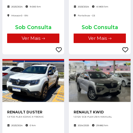
2023/2024
9.000 km
2023/2024
41.800 km
Mossoró - RN
Fortaleza - CE
Sob Consulta
Sob Consulta
Ver Mais
Ver Mais
RENAULT DUSTER
RENAULT KWID
1.3 TCE FLEX ICONIC X-TRONIC
1.0 12V SCE FLEX ZEN MANUAL
2023/2024
0 km
2024/2025
29.882 km