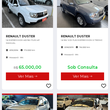
RENAULT DUSTER
RENAULT DUSTER
1.6 EXPRESSION 4X2 16V FLEX 4P
1.6 16V SCE FLEX EXPRESSION X-TRONIC
MANUAL
2018/2019
116.000 km
2015/2016
172.000 km
Mossoró - RN
Mossoró - RN
65.000,00
Sob Consulta
R$
Ver Mais
Ver Mais