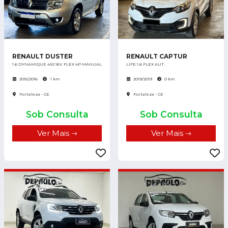
RENAULT DUSTER
RENAULT CAPTUR
1.6 DYNAMIQUE 4X2 16V FLEX 4P MANUAL
LIFE 1.6 FLEX AUT.
2015/2016
1 km
2019/2019
0 km
Fortaleza - CE
Fortaleza - CE
Sob Consulta
Sob Consulta
Ver Mais
Ver Mais