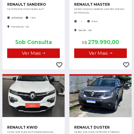
RENAULT SANDERO
RENAULT MASTER
1.0 INTENSE FLEX 1.6 16V AUT
2.3 DCI CHASSI CABINE L2H1 16V DIESEL
2P MANUAL
2019/2020
1 km
/
0 km
Fortaleza - CE
Recife - PE
Sob Consulta
279.990,00
R$
Ver Mais
Ver Mais
RENAULT KWID
RENAULT DUSTER
1.0 12V SCE FLEX OUTSIDER MANUAL
1.6 16V SCE FLEX INTENSE X-TRONIC