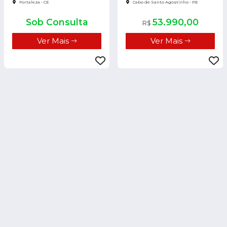
Fortaleza - CE
Cabo de Santo Agostinho - PE
Sob Consulta
53.990,00
R$
Ver Mais
Ver Mais
RENAULT DUSTER
RENAULT DUSTER
1.6 EXPRESSION 4X2 16V FLEX 4P
1.6 16V SCE FLEX INTENSE X-TRONIC
MANUAL
2025/2026
174 km
2015/2016
0 km
Recife - PE
Mossoró - RN