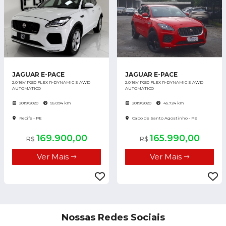
JAGUAR E-PACE
JAGUAR E-PACE
2.0 16V P250 FLEX R-DYNAMIC S AWD
2.0 16V P250 FLEX R-DYNAMIC S AWD
AUTOMÁTICO
AUTOMÁTICO
2019/2020
55.094 km
2019/2020
45.724 km
Recife - PE
Cabo de Santo Agostinho - PE
169.900,00
165.990,00
R$
R$
Ver Mais
Ver Mais
Nossas Redes Sociais