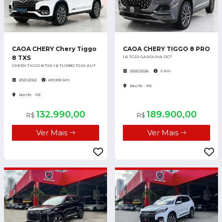
CAOA CHERY Chery Tiggo
CAOA CHERY TIGGO 8 PRO
8 TXS
1.6 TGDI GASOLINA DCT
CHERY TIGGO 8 TXS 1.6 TURBO TGDI AUT
2025/2026
0 km
2021/2022
69.000 km
Recife - PE
Recife - PE
132.990,00
189.900,00
R$
R$
Ver Mais
Ver Mais