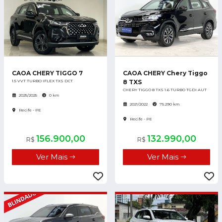
CAOA CHERY TIGGO 7
CAOA CHERY Chery Tiggo
1.5 VVT TURBO IFLEX TXS DCT
8 TXS
CHERY TIGGO 8 TXS 1.6 TURBO TGDI AUT
2025/2025
0 km
2021/2022
75.290 km
Recife - PE
Recife - PE
156.900,00
132.990,00
R$
R$
Ver Mais
Ver Mais