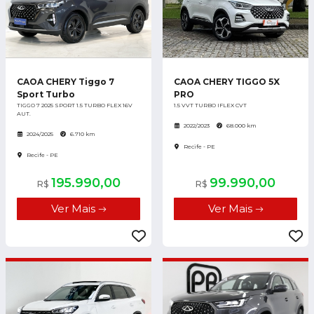
CAOA CHERY Tiggo 7
CAOA CHERY TIGGO 5X
Sport Turbo
PRO
TIGGO 7 2025 SPORT 1.5 TURBO FLEX 16V
1.5 VVT TURBO IFLEX CVT
AUT.
2022/2023
68.000 km
2024/2025
6.710 km
Recife - PE
Recife - PE
195.990,00
99.990,00
R$
R$
Ver Mais
Ver Mais