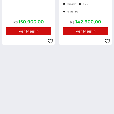
2026/2027
0 km
Recife - PE
150.900,00
142.900,00
R$
R$
Ver Mais
Ver Mais
CAOA CHERY TIGGO 8 PRO
1.6 TGDI AUTOMÁTICO
2026/2027
0 km
Recife - PE
CAOA CHERY TIGGO 7
1.5 TCI TURBO FLEX SPORT CVT
2026/2027
0 km
Recife - PE