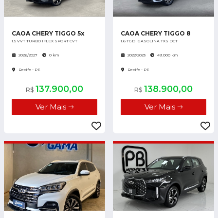
CAOA CHERY TIGGO 5x
CAOA CHERY TIGGO 8
1.5 VVT TURBO IFLEX SPORT CVT
1.6 TGDI GASOLINA TXS DCT
2026/2027
0 km
2022/2023
49.000 km
Recife - PE
Recife - PE
137.900,00
138.900,00
R$
R$
Ver Mais
Ver Mais