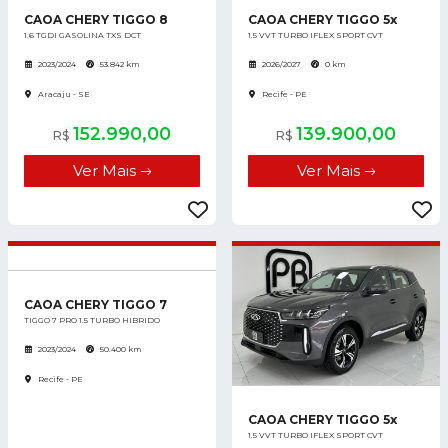
CAOA CHERY TIGGO 8
CAOA CHERY TIGGO 5x
1.6 TGDI GASOLINA TXS DCT
1.5 VVT TURBO IFLEX SPORT CVT
2023/2024
53.842 km
2026/2027
0 km
Aracaju - SE
Recife - PE
152.990,00
139.900,00
R$
R$
Ver Mais
Ver Mais
CAOA CHERY TIGGO 7
TIGGO 7 PRO 1.5 TURBO HIBRIDO
2023/2024
50.400 km
Recife - PE
CAOA CHERY TIGGO 5x
1.5 VVT TURBO IFLEX SPORT CVT